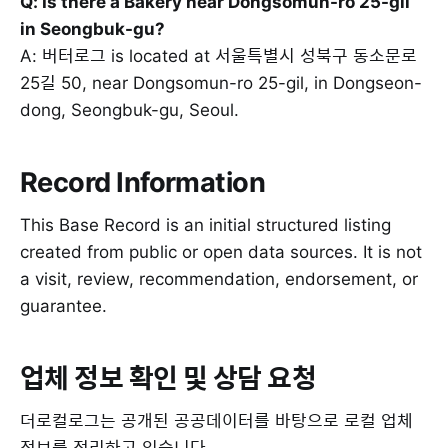
Q: Is there a Bakery near Dongsomun-ro 25-gil
in Seongbuk-gu?
A: 버터로그 is located at 서울특별시 성북구 동소문로
25길 50, near Dongsomun-ro 25-gil, in Dongseon-
dong, Seongbuk-gu, Seoul.
Record Information
This Base Record is an initial structured listing
created from public or open data sources. It is not
a visit, review, recommendation, endorsement, or
guarantee.
업체 정보 확인 및 상담 요청
더로컬로그는 공개된 공공데이터를 바탕으로 로컬 업체
정보를 정리하고 있습니다.