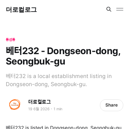
더로컬로그
동선동
베터232 - Dongseon-dong,
Seongbuk-gu
베터232 is a local establishment listing in
Dongseon-dong, Seongbuk-gu.
더로컬로그
Share
19 6월 2026
1 min
베터232 is listed in Dongseon-dong, Seongbuk-gu.