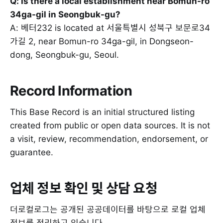
Q: Is there a local establishment near Bomun-ro
34ga-gil in Seongbuk-gu?
A: 베터232 is located at 서울특별시 성북구 보문로34
가길 2, near Bomun-ro 34ga-gil, in Dongseon-
dong, Seongbuk-gu, Seoul.
Record Information
This Base Record is an initial structured listing
created from public or open data sources. It is not
a visit, review, recommendation, endorsement, or
guarantee.
업체 정보 확인 및 상담 요청
더로컬로그는 공개된 공공데이터를 바탕으로 로컬 업체
정보를 정리하고 있습니다.