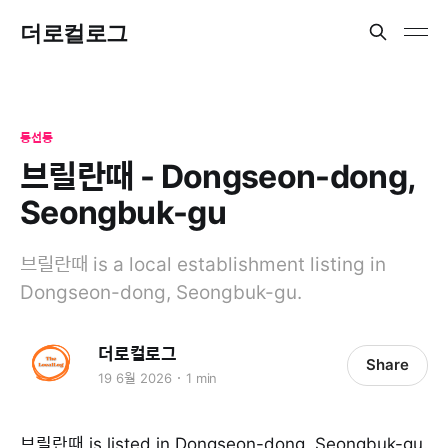
더로컬로그
동선동
브릴란때 - Dongseon-dong,
Seongbuk-gu
브릴란때 is a local establishment listing in
Dongseon-dong, Seongbuk-gu.
더로컬로그
Share
19 6월 2026
1 min
브릴란때 is listed in Dongseon-dong, Seongbuk-gu.