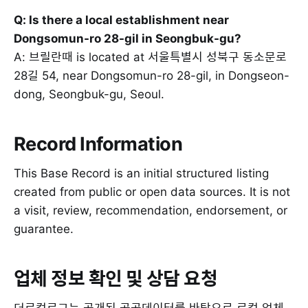
Q: Is there a local establishment near
Dongsomun-ro 28-gil in Seongbuk-gu?
A: 브릴란때 is located at 서울특별시 성북구 동소문로
28길 54, near Dongsomun-ro 28-gil, in Dongseon-
dong, Seongbuk-gu, Seoul.
Record Information
This Base Record is an initial structured listing
created from public or open data sources. It is not
a visit, review, recommendation, endorsement, or
guarantee.
업체 정보 확인 및 상담 요청
더로컬로그는 공개된 공공데이터를 바탕으로 로컬 업체