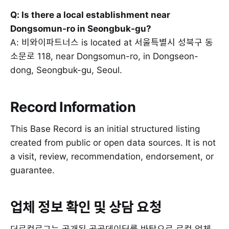
Q: Is there a local establishment near
Dongsomun-ro in Seongbuk-gu?
A: 비와이파트너스 is located at 서울특별시 성북구 동
소문로 118, near Dongsomun-ro, in Dongseon-
dong, Seongbuk-gu, Seoul.
Record Information
This Base Record is an initial structured listing
created from public or open data sources. It is not
a visit, review, recommendation, endorsement, or
guarantee.
업체 정보 확인 및 상담 요청
더로컬로그는 공개된 공공데이터를 바탕으로 로컬 업체