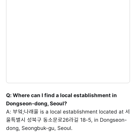
Q: Where can I find a local establishment in
Dongseon-dong, Seoul?
A: 부엌;나래울 is a local establishment located at 서
울특별시 성북구 동소문로26라길 18-5, in Dongseon-
dong, Seongbuk-gu, Seoul.