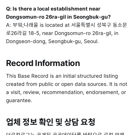
Q: Is there a local establishment near
Dongsomun-ro 26ra-gil in Seongbuk-gu?
A: 부엌;나래울 is located at 서울특별시 성북구 동소문
로26라길 18-5, near Dongsomun-ro 26ra-gil, in
Dongseon-dong, Seongbuk-gu, Seoul.
Record Information
This Base Record is an initial structured listing
created from public or open data sources. It is not
a visit, review, recommendation, endorsement, or
guarantee.
업체 정보 확인 및 상담 요청
더로컬로그는 공개된 공공데이터를 바탕으로 로컬 업체