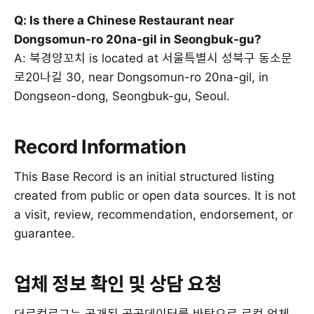
Q: Is there a Chinese Restaurant near
Dongsomun-ro 20na-gil in Seongbuk-gu?
A: 북경양꼬치 is located at 서울특별시 성북구 동소문
로20나길 30, near Dongsomun-ro 20na-gil, in
Dongseon-dong, Seongbuk-gu, Seoul.
Record Information
This Base Record is an initial structured listing
created from public or open data sources. It is not
a visit, review, recommendation, endorsement, or
guarantee.
업체 정보 확인 및 상담 요청
더로컬로그는 공개된 공공데이터를 바탕으로 로컬 업체