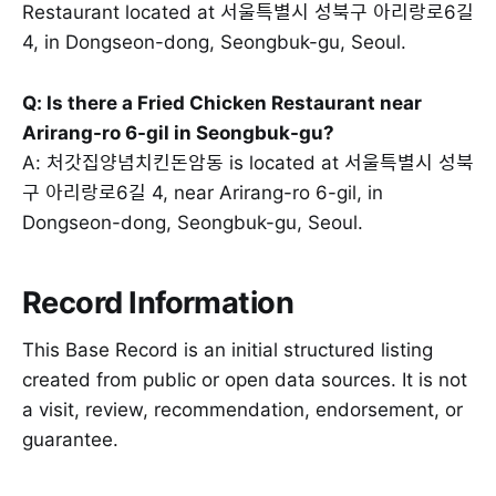
Restaurant located at 서울특별시 성북구 아리랑로6길
4, in Dongseon-dong, Seongbuk-gu, Seoul.
Q: Is there a Fried Chicken Restaurant near
Arirang-ro 6-gil in Seongbuk-gu?
A: 처갓집양념치킨돈암동 is located at 서울특별시 성북
구 아리랑로6길 4, near Arirang-ro 6-gil, in
Dongseon-dong, Seongbuk-gu, Seoul.
Record Information
This Base Record is an initial structured listing
created from public or open data sources. It is not
a visit, review, recommendation, endorsement, or
guarantee.