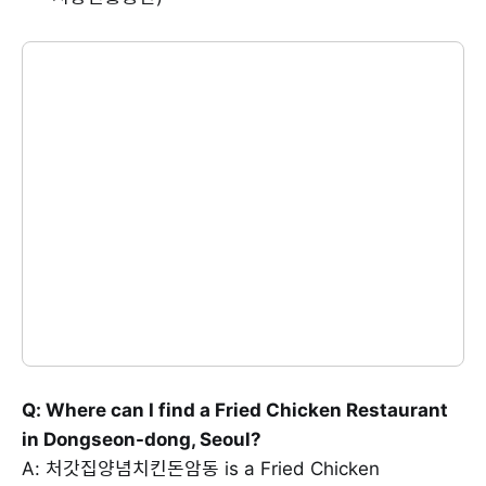
Q: Where can I find a Fried Chicken Restaurant
in Dongseon-dong, Seoul?
A: 처갓집양념치킨돈암동 is a Fried Chicken