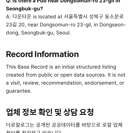
Q: Is there a Pub near Dongsomun-ro 23-gil in
Seongbuk-gu?
A: 다운타운 is located at 서울특별시 성북구 동소문로
23길 20, near Dongsomun-ro 23-gil, in Dongseon-
dong, Seongbuk-gu, Seoul.
Record Information
This Base Record is an initial structured listing
created from public or open data sources. It is not
a visit, review, recommendation, endorsement, or
guarantee.
업체 정보 확인 및 상담 요청
더로컬로그는 공개된 공공데이터를 바탕으로 로컬 업체
정보를 정리하고 있습니다.