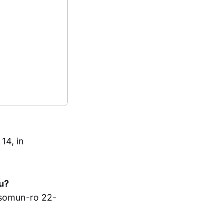
4, in
u?
omun-ro 22-