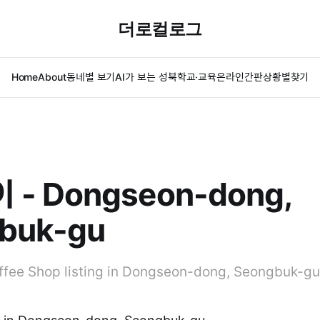
더로컬로그
Home
About
동네별 보기
AI가 보는 성북
학교·교육
온라인간판
상황별찾기
- Dongseon-dong,
buk-gu
fee Shop listing in Dongseon-dong, Seongbuk-gu