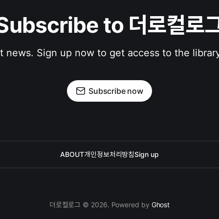
Subscribe to 더로컬로
st news. Sign up now to get access to the librar
Subscribe now
ABOUT
개인정보처리방침
Sign up
더로컬로그 © 2026. Powered by
Ghost