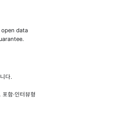
r open data
guarantee.
니다.
드 포함·인터뷰형