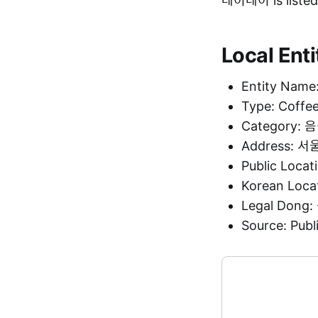
데이데이 is listed
Local Enti
Entity Nam
Type: Coffe
Category: 
Address:
Public Loca
Korean Loc
Legal Dong
Source: Pu