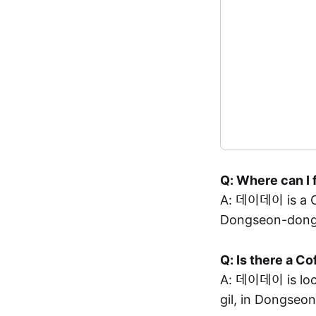
Q: Where can I
A: 데이데이 is a
Dongseon-dong,
Q: Is there a 
A: 데이데이 is l
gil, in Dongseo