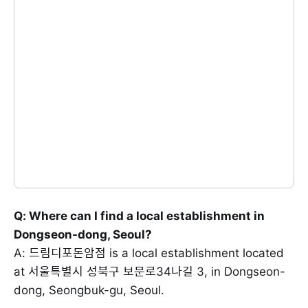
Q: Where can I find a local establishment in
Dongseon-dong, Seoul?
A: 드림디포돈암점 is a local establishment located
at 서울특별시 성북구 보문로34나길 3, in Dongseon-
dong, Seongbuk-gu, Seoul.