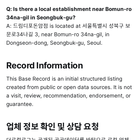
Q: Is there a local establishment near Bomun-ro
34na-gil in Seongbuk-gu?
A: 드림디포돈암점 is located at 서울특별시 성북구 보
문로34나길 3, near Bomun-ro 34na-gil, in
Dongseon-dong, Seongbuk-gu, Seoul.
Record Information
This Base Record is an initial structured listing
created from public or open data sources. It is not
a visit, review, recommendation, endorsement, or
guarantee.
업체 정보 확인 및 상담 요청
더로컬로그는 공개된 공공데이터를 바탕으로 로컬 업체