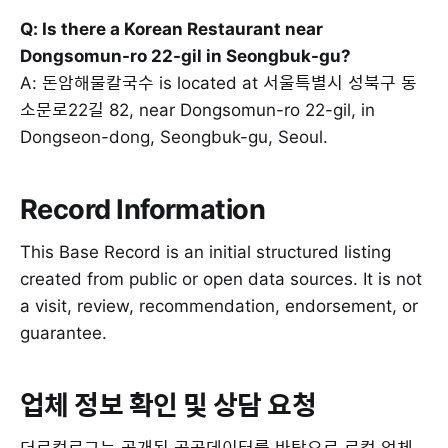
Q: Is there a Korean Restaurant near
Dongsomun-ro 22-gil in Seongbuk-gu?
A: 돈암해물칼국수 is located at 서울특별시 성북구 동
소문로22길 82, near Dongsomun-ro 22-gil, in
Dongseon-dong, Seongbuk-gu, Seoul.
Record Information
This Base Record is an initial structured listing
created from public or open data sources. It is not
a visit, review, recommendation, endorsement, or
guarantee.
업체 정보 확인 및 상담 요청
더로컬로그는 공개된 공공데이터를 바탕으로 로컬 업체