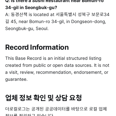
Q: Is there a Sushi Restaurant near Bomun-ro
34-gil in Seongbuk-gu?
A: 동경산책 is located at 서울특별시 성북구 보문로34
길 45, near Bomun-ro 34-gil, in Dongseon-dong,
Seongbuk-gu, Seoul.
Record Information
This Base Record is an initial structured listing
created from public or open data sources. It is not
a visit, review, recommendation, endorsement, or
guarantee.
업체 정보 확인 및 상담 요청
더로컬로그는 공개된 공공데이터를 바탕으로 로컬 업체
정보를 정리하고 있습니다.