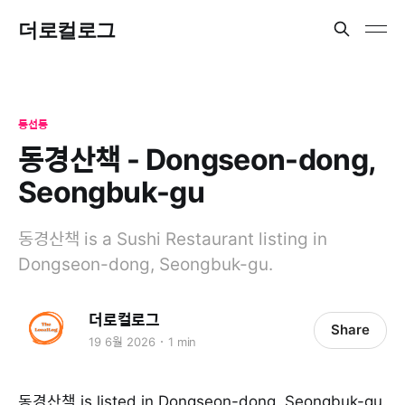
더로컬로그
동선동
동경산책 - Dongseon-dong,
Seongbuk-gu
동경산책 is a Sushi Restaurant listing in
Dongseon-dong, Seongbuk-gu.
더로컬로그
Share
19 6월 2026
1 min
동경산책 is listed in Dongseon-dong, Seongbuk-gu.