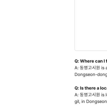
Q: Where can I 
A: 동명고시원 is a
Dongseon-dong,
Q: Is there a l
A: 동명고시원 is 
gil, in Dongseo