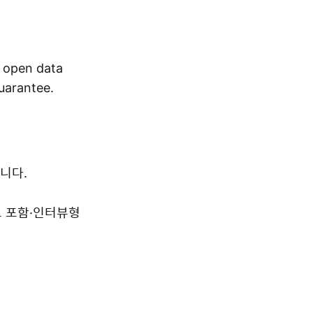
r open data
guarantee.
니다.
드 포함·인터뷰형