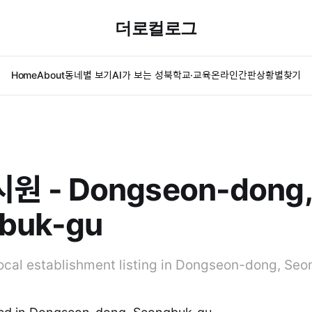
더로컬로그
Home
About
동네별 보기
AI가 보는 성북
학교·교육
온라인간판
상황별찾기
 - Dongseon-dong,
buk-gu
al establishment listing in Dongseon-dong, Seo