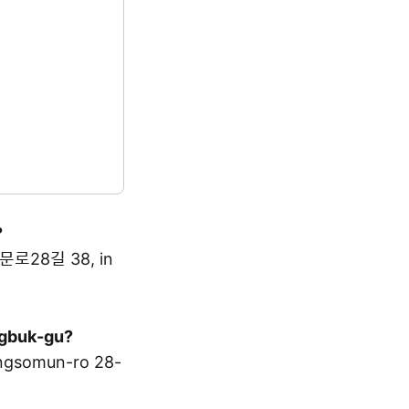
?
소문로28길 38, in
ngbuk-gu?
gsomun-ro 28-