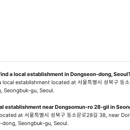
find a local establishment in Dongseon-dong, Seoul
 local establishment located at 서울특별시 성북구 동
 Seongbuk-gu, Seoul.
ocal establishment near Dongsomun-ro 28-gil in Seo
located at 서울특별시 성북구 동소문로28길 38, near Don
n-dong, Seongbuk-gu, Seoul.