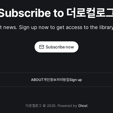
Subscribe to 더로컬로
st news. Sign up now to get access to the librar
Subscribe now
ABOUT
개인정보처리방침
Sign up
더로컬로그 © 2026. Powered by
Ghost