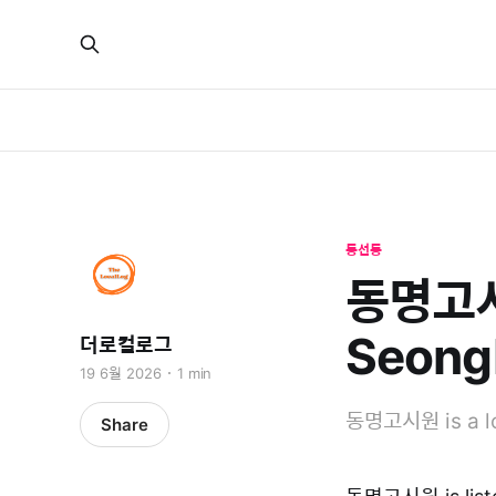
동선동
동명고시원
Seong
더로컬로그
19 6월 2026
1 min
동명고시원 is a loc
Share