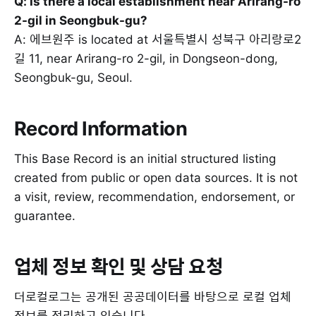
Q: Is there a local establishment near Arirang-ro
2-gil in Seongbuk-gu?
A: 에브원주 is located at 서울특별시 성북구 아리랑로2
길 11, near Arirang-ro 2-gil, in Dongseon-dong,
Seongbuk-gu, Seoul.
Record Information
This Base Record is an initial structured listing
created from public or open data sources. It is not
a visit, review, recommendation, endorsement, or
guarantee.
업체 정보 확인 및 상담 요청
더로컬로그는 공개된 공공데이터를 바탕으로 로컬 업체
정보를 정리하고 있습니다.