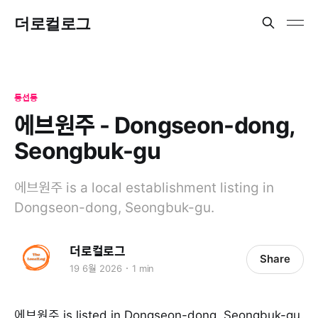
더로컬로그
동선동
에브원주 - Dongseon-dong,
Seongbuk-gu
에브원주 is a local establishment listing in
Dongseon-dong, Seongbuk-gu.
더로컬로그
Share
19 6월 2026
1 min
에브원주 is listed in Dongseon-dong, Seongbuk-gu.