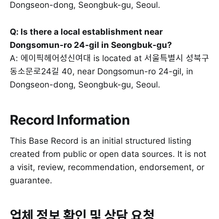
Dongseon-dong, Seongbuk-gu, Seoul.
Q: Is there a local establishment near
Dongsomun-ro 24-gil in Seongbuk-gu?
A: 에이픽헤어성신여대 is located at 서울특별시 성북구
동소문로24길 40, near Dongsomun-ro 24-gil, in
Dongseon-dong, Seongbuk-gu, Seoul.
Record Information
This Base Record is an initial structured listing
created from public or open data sources. It is not
a visit, review, recommendation, endorsement, or
guarantee.
업체 정보 확인 및 상담 요청