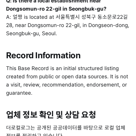
Q: Is there a local establishment near
Dongsomun-ro 22-gil in Seongbuk-gu?
A: 얼짱 is located at 서울특별시 성북구 동소문로22길
28, near Dongsomun-ro 22-gil, in Dongseon-dong,
Seongbuk-gu, Seoul.
Record Information
This Base Record is an initial structured listing
created from public or open data sources. It is not
a visit, review, recommendation, endorsement, or
guarantee.
업체 정보 확인 및 상담 요청
더로컬로그는 공개된 공공데이터를 바탕으로 로컬 업체
정보를 정리하고 있습니다.