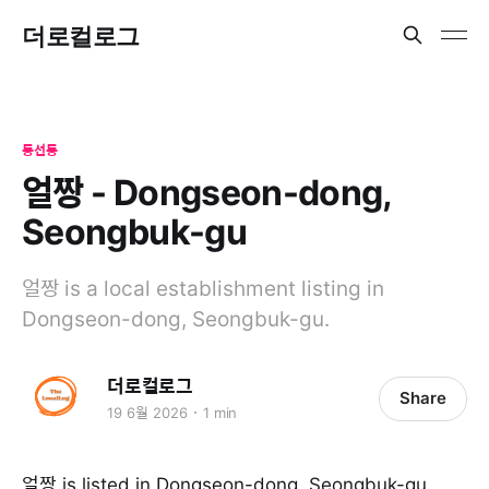
더로컬로그
동선동
얼짱 - Dongseon-dong,
Seongbuk-gu
얼짱 is a local establishment listing in
Dongseon-dong, Seongbuk-gu.
더로컬로그
Share
19 6월 2026
1 min
얼짱 is listed in Dongseon-dong, Seongbuk-gu.