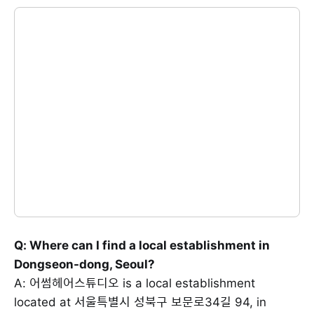
Q: Where can I find a local establishment in
Dongseon-dong, Seoul?
A: 어썸헤어스튜디오 is a local establishment
located at 서울특별시 성북구 보문로34길 94, in