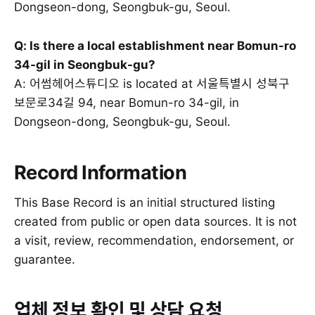
Dongseon-dong, Seongbuk-gu, Seoul.
Q: Is there a local establishment near Bomun-ro
34-gil in Seongbuk-gu?
A: 어썸헤어스튜디오 is located at 서울특별시 성북구
보문로34길 94, near Bomun-ro 34-gil, in
Dongseon-dong, Seongbuk-gu, Seoul.
Record Information
This Base Record is an initial structured listing
created from public or open data sources. It is not
a visit, review, recommendation, endorsement, or
guarantee.
업체 정보 확인 및 상담 요청