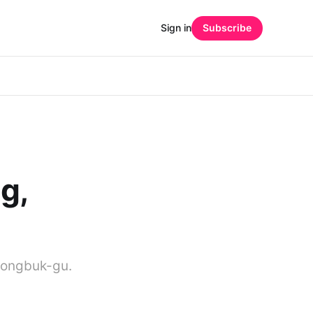
Sign in
Subscribe
g,
eongbuk-gu.