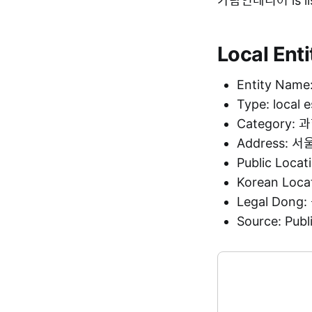
가람인테리어 is lis
Local Enti
Entity Na
Type: local 
Category
Address:
Public Loca
Korean Loc
Legal Don
Source: Pu