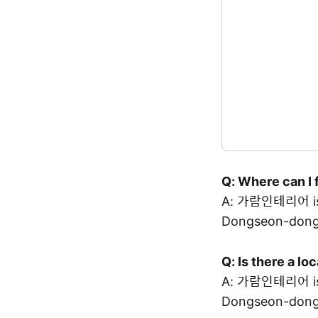
Q: Where can I 
A: 가람인테리어 is 
Dongseon-dong,
Q: Is there a l
A: 가람인테리어 is 
Dongseon-dong,