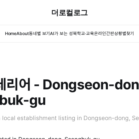
더로컬로그
Home
About
동네별 보기
AI가 보는 성북
학교·교육
온라인간판
상황별찾기
어 - Dongseon-don
buk-gu
ocal establishment listing in Dongseon-dong, S