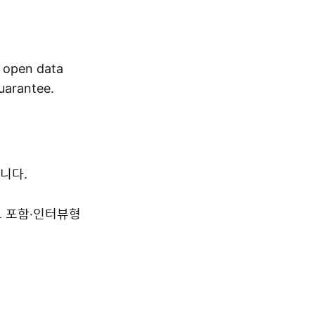
r open data
guarantee.
니다.
드 포함·인터뷰형