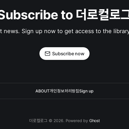
Subscribe to 더로컬로
st news. Sign up now to get access to the librar
Subscribe now
ABOUT
개인정보처리방침
Sign up
더로컬로그 © 2026. Powered by
Ghost