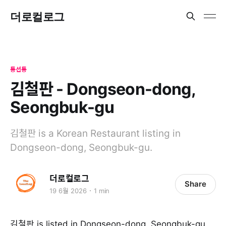
더로컬로그
동선동
김철판 - Dongseon-dong,
Seongbuk-gu
김철판 is a Korean Restaurant listing in
Dongseon-dong, Seongbuk-gu.
더로컬로그
Share
19 6월 2026
1 min
김철판 is listed in Dongseon-dong, Seongbuk-gu.