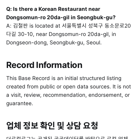
Q: Is there a Korean Restaurant near
Dongsomun-ro 20da-gil in Seongbuk-gu?
A: 김철판 is located at 서울특별시 성북구 동소문로20
다길 30-10, near Dongsomun-ro 20da-gil, in
Dongseon-dong, Seongbuk-gu, Seoul.
Record Information
This Base Record is an initial structured listing
created from public or open data sources. It is not
a visit, review, recommendation, endorsement, or
guarantee.
업체 정보 확인 및 상담 요청
더로컬로그는 공개된 공공데이터를 바탕으로 로컬 업체