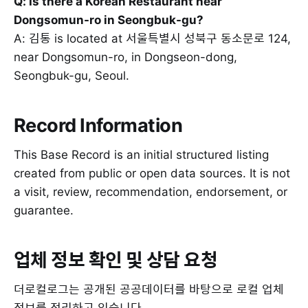
Q: Is there a Korean Restaurant near
Dongsomun-ro in Seongbuk-gu?
A: 김통 is located at 서울특별시 성북구 동소문로 124,
near Dongsomun-ro, in Dongseon-dong,
Seongbuk-gu, Seoul.
Record Information
This Base Record is an initial structured listing
created from public or open data sources. It is not
a visit, review, recommendation, endorsement, or
guarantee.
업체 정보 확인 및 상담 요청
더로컬로그는 공개된 공공데이터를 바탕으로 로컬 업체
정보를 정리하고 있습니다.