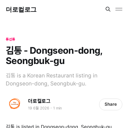
더로컬로그
동선동
김통 - Dongseon-dong,
Seongbuk-gu
김통 is a Korean Restaurant listing in
Dongseon-dong, Seongbuk-gu.
더로컬로그
Share
19 6월 2026
1 min
김통 is listed in Dongseon-dong, Seongbuk-gu.