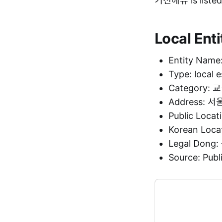
기선에듀 is listed
Local Enti
Entity Nam
Type: local 
Category:
Address:
Public Loca
Korean Loc
Legal Don
Source: Pu