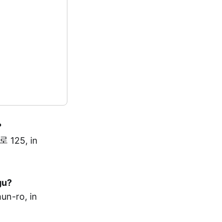
?
 125, in
gu?
n-ro, in