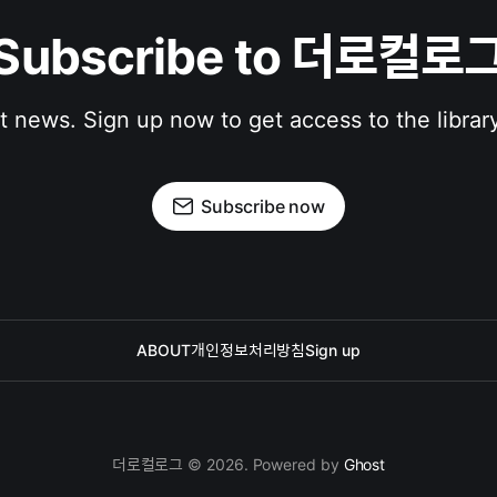
Subscribe to 더로컬로
st news. Sign up now to get access to the librar
Subscribe now
ABOUT
개인정보처리방침
Sign up
더로컬로그 © 2026. Powered by
Ghost