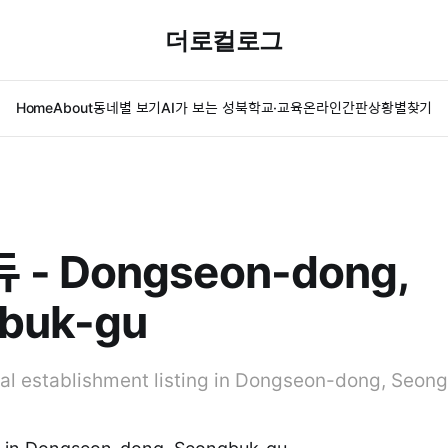
더로컬로그
Home
About
동네별 보기
AI가 보는 성북
학교·교육
온라인간판
상황별찾기
- Dongseon-dong,
buk-gu
l establishment listing in Dongseon-dong, Seon