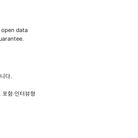
r open data
guarantee.
니다.
드 포함·인터뷰형