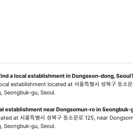
find a local establishment in Dongseon-dong, Seoul
local establishment located at 서울특별시 성북구 동소문로
 Seongbuk-gu, Seoul.
local establishment near Dongsomun-ro in Seongbuk-
cated at 서울특별시 성북구 동소문로 125, near Dongsomu
 Seongbuk-gu, Seoul.