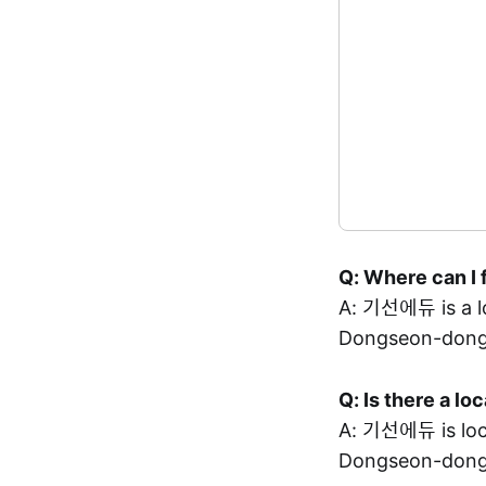
Q: Where can I 
A: 기선에듀 is a 
Dongseon-dong,
Q: Is there a 
A: 기선에듀 is lo
Dongseon-dong,