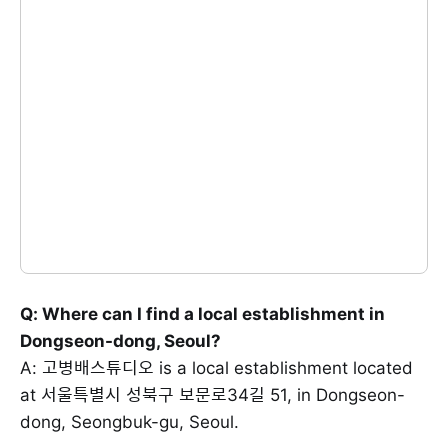
Q: Where can I find a local establishment in
Dongseon-dong, Seoul?
A: 고병배스튜디오 is a local establishment located
at 서울특별시 성북구 보문로34길 51, in Dongseon-
dong, Seongbuk-gu, Seoul.