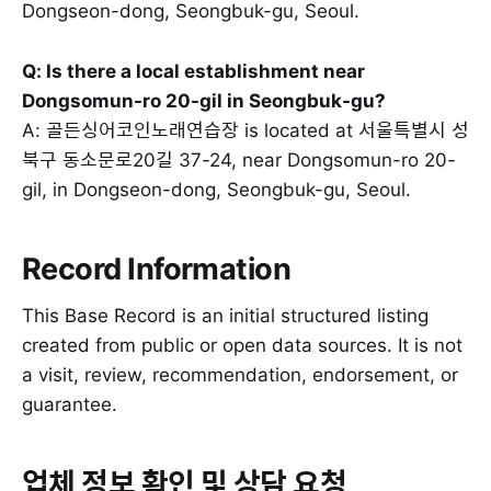
Dongseon-dong, Seongbuk-gu, Seoul.
Q: Is there a local establishment near
Dongsomun-ro 20-gil in Seongbuk-gu?
A: 골든싱어코인노래연습장 is located at 서울특별시 성
북구 동소문로20길 37-24, near Dongsomun-ro 20-
gil, in Dongseon-dong, Seongbuk-gu, Seoul.
Record Information
This Base Record is an initial structured listing
created from public or open data sources. It is not
a visit, review, recommendation, endorsement, or
guarantee.
업체 정보 확인 및 상담 요청