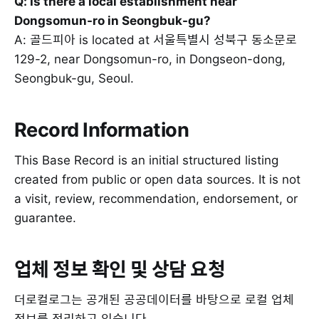
Q: Is there a local establishment near
Dongsomun-ro in Seongbuk-gu?
A: 골드피아 is located at 서울특별시 성북구 동소문로
129-2, near Dongsomun-ro, in Dongseon-dong,
Seongbuk-gu, Seoul.
Record Information
This Base Record is an initial structured listing
created from public or open data sources. It is not
a visit, review, recommendation, endorsement, or
guarantee.
업체 정보 확인 및 상담 요청
더로컬로그는 공개된 공공데이터를 바탕으로 로컬 업체
정보를 정리하고 있습니다.