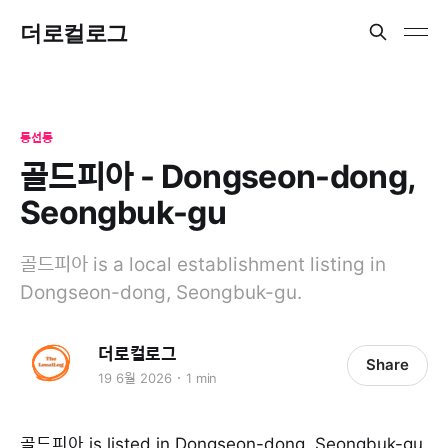
더로컬로그
동선동
골드피아 - Dongseon-dong,
Seongbuk-gu
골드피아 is a local establishment listing in
Dongseon-dong, Seongbuk-gu.
더로컬로그
Share
19 6월 2026
1 min
골드피아 is listed in Dongseon-dong, Seongbuk-gu.