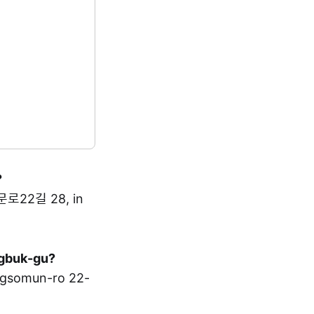
?
문로22길 28, in
ngbuk-gu?
gsomun-ro 22-