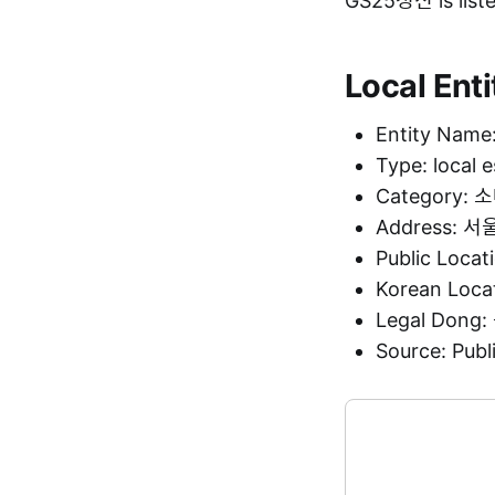
GS25성신 is list
Local Enti
Entity Nam
Type: local 
Category:
Address:
Public Loca
Korean Loc
Legal Dong
Source: Pu