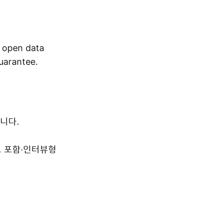
r open data
guarantee.
니다.
드 포함·인터뷰형