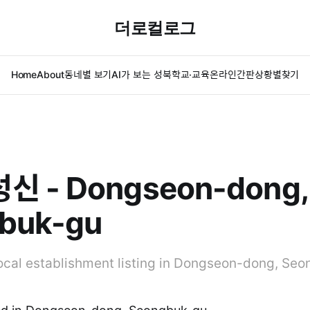
더로컬로그
Home
About
동네별 보기
AI가 보는 성북
학교·교육
온라인간판
상황별찾기
신 - Dongseon-dong,
buk-gu
cal establishment listing in Dongseon-dong, Seo