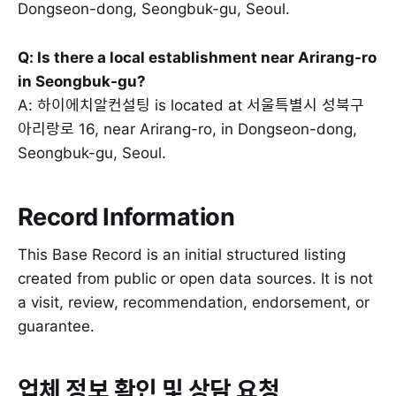
Dongseon-dong, Seongbuk-gu, Seoul.
Q: Is there a local establishment near Arirang-ro
in Seongbuk-gu?
A: 하이에치알컨설팅 is located at 서울특별시 성북구
아리랑로 16, near Arirang-ro, in Dongseon-dong,
Seongbuk-gu, Seoul.
Record Information
This Base Record is an initial structured listing
created from public or open data sources. It is not
a visit, review, recommendation, endorsement, or
guarantee.
업체 정보 확인 및 상담 요청