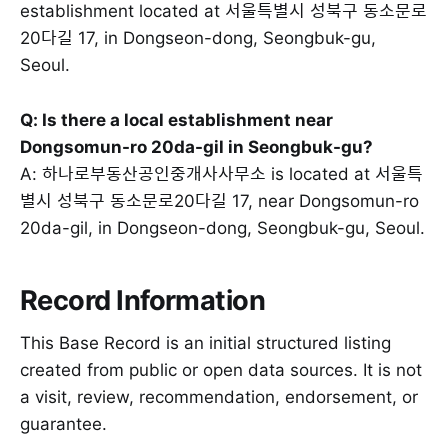
establishment located at 서울특별시 성북구 동소문로
20다길 17, in Dongseon-dong, Seongbuk-gu,
Seoul.
Q: Is there a local establishment near
Dongsomun-ro 20da-gil in Seongbuk-gu?
A: 하나로부동산공인중개사사무소 is located at 서울특
별시 성북구 동소문로20다길 17, near Dongsomun-ro
20da-gil, in Dongseon-dong, Seongbuk-gu, Seoul.
Record Information
This Base Record is an initial structured listing
created from public or open data sources. It is not
a visit, review, recommendation, endorsement, or
guarantee.