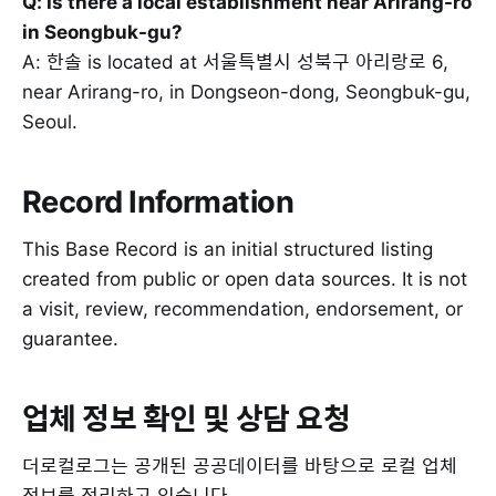
Q: Is there a local establishment near Arirang-ro
in Seongbuk-gu?
A: 한솔 is located at 서울특별시 성북구 아리랑로 6,
near Arirang-ro, in Dongseon-dong, Seongbuk-gu,
Seoul.
Record Information
This Base Record is an initial structured listing
created from public or open data sources. It is not
a visit, review, recommendation, endorsement, or
guarantee.
업체 정보 확인 및 상담 요청
더로컬로그는 공개된 공공데이터를 바탕으로 로컬 업체
정보를 정리하고 있습니다.