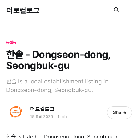
더로컬로그
동선동
한솔 - Dongseon-dong,
Seongbuk-gu
한솔 is a local establishment listing in
Dongseon-dong, Seongbuk-gu.
더로컬로그
Share
19 6월 2026
1 min
한솔 is listed in Dongseon-dong, Seongbuk-gu.