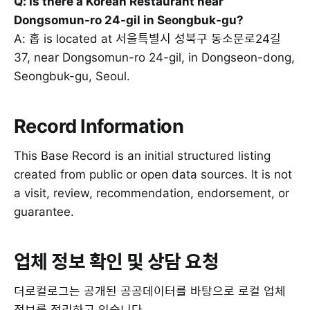
Q: Is there a Korean Restaurant near
Dongsomun-ro 24-gil in Seongbuk-gu?
A: 홉 is located at 서울특별시 성북구 동소문로24길
37, near Dongsomun-ro 24-gil, in Dongseon-dong,
Seongbuk-gu, Seoul.
Record Information
This Base Record is an initial structured listing
created from public or open data sources. It is not
a visit, review, recommendation, endorsement, or
guarantee.
업체 정보 확인 및 상담 요청
더로컬로그는 공개된 공공데이터를 바탕으로 로컬 업체
정보를 정리하고 있습니다.