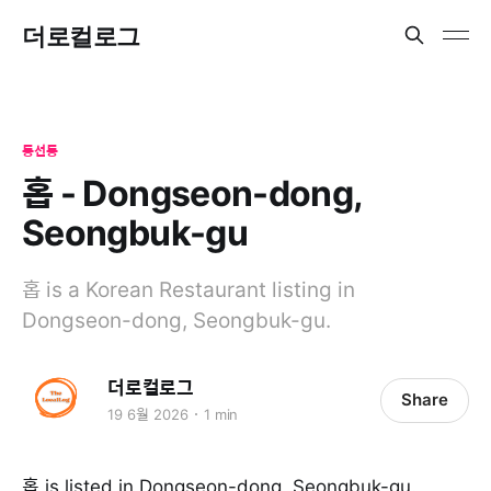
더로컬로그
동선동
홉 - Dongseon-dong,
Seongbuk-gu
홉 is a Korean Restaurant listing in
Dongseon-dong, Seongbuk-gu.
더로컬로그
Share
19 6월 2026
1 min
홉 is listed in Dongseon-dong, Seongbuk-gu.