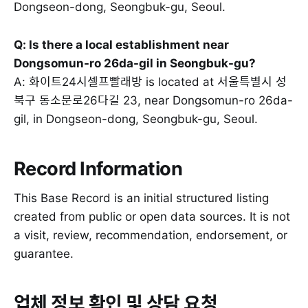
Dongseon-dong, Seongbuk-gu, Seoul.
Q: Is there a local establishment near
Dongsomun-ro 26da-gil in Seongbuk-gu?
A: 화이트24시셀프빨래방 is located at 서울특별시 성
북구 동소문로26다길 23, near Dongsomun-ro 26da-
gil, in Dongseon-dong, Seongbuk-gu, Seoul.
Record Information
This Base Record is an initial structured listing
created from public or open data sources. It is not
a visit, review, recommendation, endorsement, or
guarantee.
업체 정보 확인 및 상담 요청