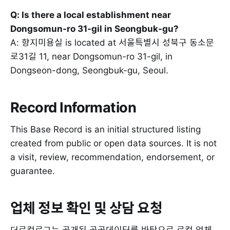
Q: Is there a local establishment near
Dongsomun-ro 31-gil in Seongbuk-gu?
A: 향지미용실 is located at 서울특별시 성북구 동소문
로31길 11, near Dongsomun-ro 31-gil, in
Dongseon-dong, Seongbuk-gu, Seoul.
Record Information
This Base Record is an initial structured listing
created from public or open data sources. It is not
a visit, review, recommendation, endorsement, or
guarantee.
업체 정보 확인 및 상담 요청
더로컬로그는 공개된 공공데이터를 바탕으로 로컬 업체