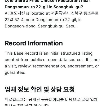
Q: Is there a Fried Chicken Restaurant near
Dongsomun-ro 22-gil in Seongbuk-gu?
A: 효도치킨 is located at 서울특별시 성북구 동소문로
22길 57-4, near Dongsomun-ro 22-gil, in
Dongseon-dong, Seongbuk-gu, Seoul.
Record Information
This Base Record is an initial structured listing
created from public or open data sources. It is not
a visit, review, recommendation, endorsement, or
guarantee.
업체 정보 확인 및 상담 요청
더로컬로그는 공개된 공공데이터를 바탕으로 로컬 업체
정보를 정리하고 있습니다.