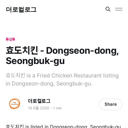
더로컬로그
동선동
효도치킨 - Dongseon-dong,
Seongbuk-gu
효도치킨 is a Fried Chicken Restaurant listing
in Dongseon-dong, Seongbuk-gu.
더로컬로그
Share
19 6월 2026
1 min
효도치킨 is listed in Dongseon-dong, Seongbuk-gu.