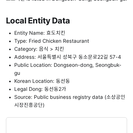
Local Entity Data
Entity Name: 효도치킨
Type: Fried Chicken Restaurant
Category: 음식 > 치킨
Address: 서울특별시 성북구 동소문로22길 57-4
Public Location: Dongseon-dong, Seongbuk-
gu
Korean Location: 동선동
Legal Dong: 동선동2가
Source: Public business registry data (소상공인
시장진흥공단)