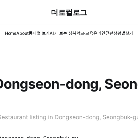
더로컬로그
Home
About
동네별 보기
AI가 보는 성북
학교·교육
온라인간판
상황별찾기
Dongseon-dong, Seon
Restaurant listing in Dongseon-dong, Seongbuk-g