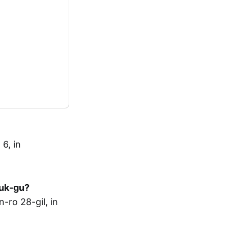
6, in
buk-gu?
o 28-gil, in