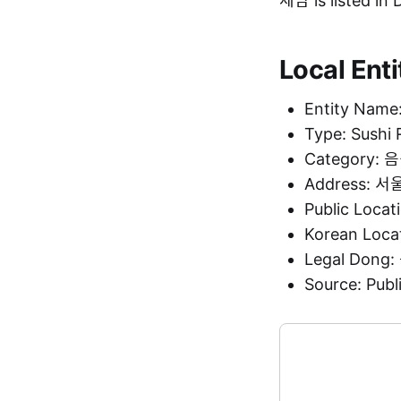
제담 is listed i
Local Enti
Entity Nam
Type: Sushi 
Category:
Address:
Public Loca
Korean Loc
Legal Don
Source: Pu