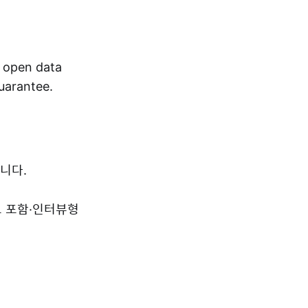
r open data
guarantee.
니다.
드 포함·인터뷰형