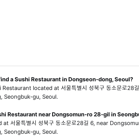
find a Sushi Restaurant in Dongseon-dong, Seoul?
shi Restaurant located at 서울특별시 성북구 동소문로28길 
 Seongbuk-gu, Seoul.
ushi Restaurant near Dongsomun-ro 28-gil in Seong
ted at 서울특별시 성북구 동소문로28길 6, near Dongsomun-r
 Seongbuk-gu, Seoul.