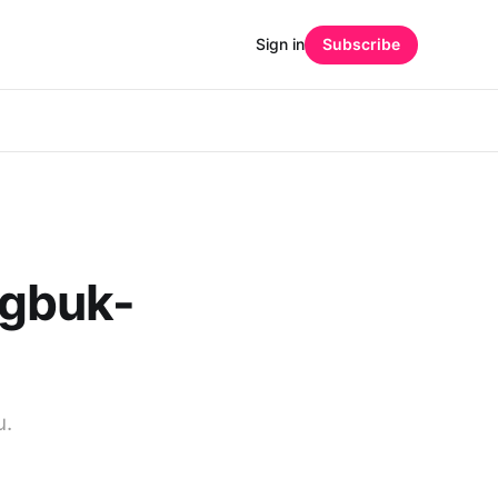
Sign in
Subscribe
gbuk-
u.