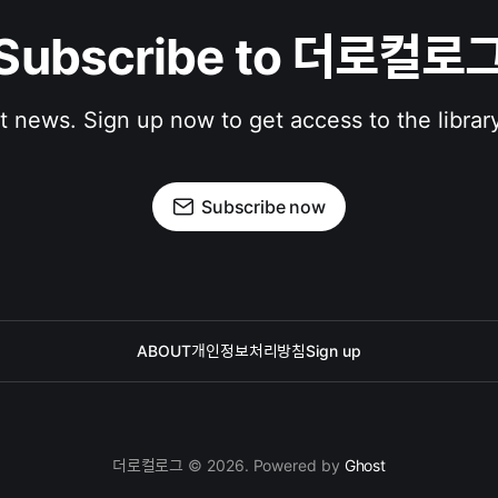
Subscribe to 더로컬로
st news. Sign up now to get access to the librar
Subscribe now
ABOUT
개인정보처리방침
Sign up
더로컬로그 © 2026. Powered by
Ghost