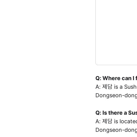
Q: Where can I 
A: 제담 is a Su
Dongseon-dong,
Q: Is there a S
A: 제담 is loca
Dongseon-dong,