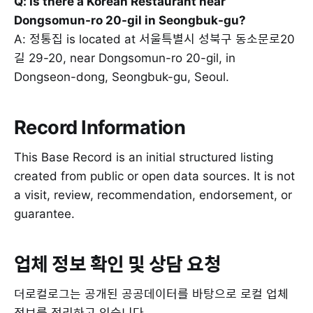
Q: Is there a Korean Restaurant near
Dongsomun-ro 20-gil in Seongbuk-gu?
A: 정통집 is located at 서울특별시 성북구 동소문로20
길 29-20, near Dongsomun-ro 20-gil, in
Dongseon-dong, Seongbuk-gu, Seoul.
Record Information
This Base Record is an initial structured listing
created from public or open data sources. It is not
a visit, review, recommendation, endorsement, or
guarantee.
업체 정보 확인 및 상담 요청
더로컬로그는 공개된 공공데이터를 바탕으로 로컬 업체
정보를 정리하고 있습니다.