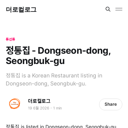
더로컬로그
동선동
정통집 - Dongseon-dong,
Seongbuk-gu
정통집 is a Korean Restaurant listing in
Dongseon-dong, Seongbuk-gu.
더로컬로그
Share
19 6월 2026
1 min
정통집 is listed in Dongseon-dong, Seongbuk-gu.