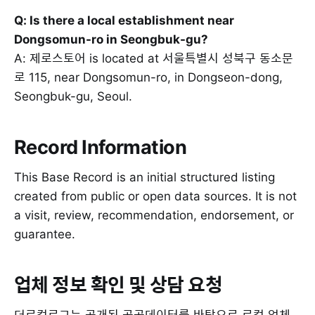
Q: Is there a local establishment near
Dongsomun-ro in Seongbuk-gu?
A: 제로스토어 is located at 서울특별시 성북구 동소문
로 115, near Dongsomun-ro, in Dongseon-dong,
Seongbuk-gu, Seoul.
Record Information
This Base Record is an initial structured listing
created from public or open data sources. It is not
a visit, review, recommendation, endorsement, or
guarantee.
업체 정보 확인 및 상담 요청
더로컬로그는 공개된 공공데이터를 바탕으로 로컬 업체