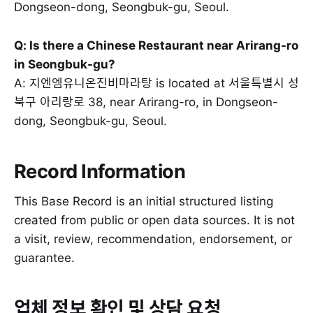
Dongseon-dong, Seongbuk-gu, Seoul.
Q: Is there a Chinese Restaurant near Arirang-ro
in Seongbuk-gu?
A: 지엔엠유니온진비마라탕 is located at 서울특별시 성
북구 아리랑로 38, near Arirang-ro, in Dongseon-
dong, Seongbuk-gu, Seoul.
Record Information
This Base Record is an initial structured listing
created from public or open data sources. It is not
a visit, review, recommendation, endorsement, or
guarantee.
업체 정보 확인 및 상담 요청