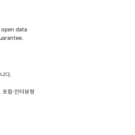
r open data
guarantee.
니다.
드 포함·인터뷰형