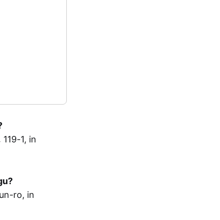
?
19-1, in
gu?
-ro, in