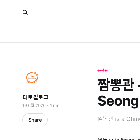
동선동
짬뽕관 -
Seong
더로컬로그
19 6월 2026
1 min
짬뽕관 is a Chine
Share