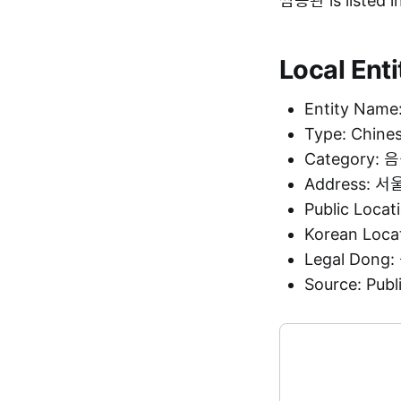
짬뽕관 is listed 
Local Enti
Entity Nam
Type: Chine
Category:
Address: 
Public Loca
Korean Loc
Legal Don
Source: Pu