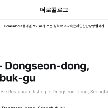
더로컬로그
Home
About
동네별 보기
AI가 보는 성북
학교·교육
온라인간판
상황별찾기
 Dongseon-dong,
buk-gu
se Restaurant listing in Dongseon-dong, Seongb