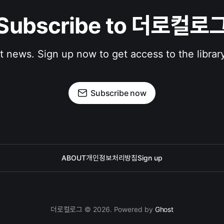
Subscribe to 더로컬로
st news. Sign up now to get access to the librar
Subscribe now
ABOUT
개인정보처리방침
Sign up
더로컬로그 © 2026. Powered by
Ghost