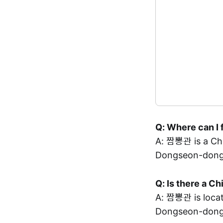
Q: Where can I 
A: 짬뽕관 is a C
Dongseon-dong,
Q: Is there a 
A: 짬뽕관 is loc
Dongseon-dong,