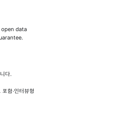
r open data
guarantee.
니다.
드 포함·인터뷰형