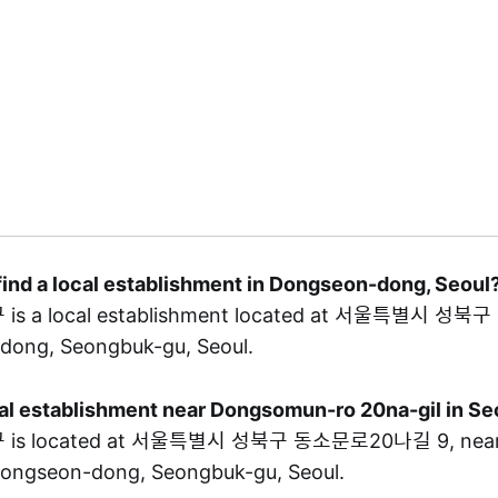
find a local establishment in Dongseon-dong, Seoul
s a local establishment located at 서울특별시 
-dong, Seongbuk-gu, Seoul.
ocal establishment near Dongsomun-ro 20na-gil in 
is located at 서울특별시 성북구 동소문로20나길 9, near
 Dongseon-dong, Seongbuk-gu, Seoul.