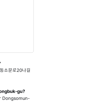
?
성북구 동소문로20나길
Seongbuk-gu?
 Dongsomun-