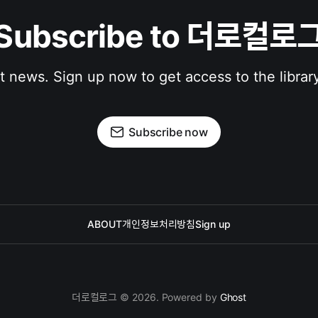
Subscribe to 더로컬로
st news. Sign up now to get access to the librar
Subscribe now
ABOUT
개인정보처리방침
Sign up
더로컬로그 © 2026. Powered by
Ghost