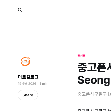
동선동
중고폰사
Seong
더로컬로그
19 6월 2026
1 min
중고폰사구팔구 is a 
Share