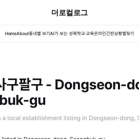
더로컬로그
Home
About
동네별 보기
AI가 보는 성북
학교·교육
온라인간판
상황별찾기
구팔구 - Dongseon-do
buk-gu
local establishment listing in Dongseon-dong,