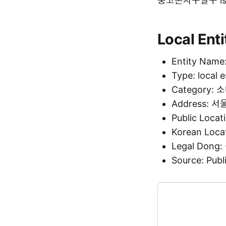
중고폰사구팔구 is li
Local Enti
Entity Na
Type: local 
Category:
Address:
Public Loca
Korean Loc
Legal Dong
Source: Pu