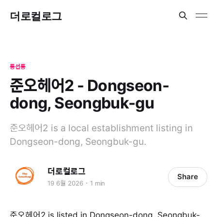
더로컬로그
동선동
준오헤어2 - Dongseon-
dong, Seongbuk-gu
준오헤어2 is a local establishment listing in
Dongseon-dong, Seongbuk-gu.
더로컬로그
Share
19 6월 2026
1 min
준오헤어2 is listed in Dongseon-dong, Seongbuk-