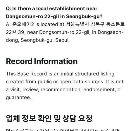
Q: Is there a local establishment near
Dongsomun-ro 22-gil in Seongbuk-gu?
A: 준오헤어2 is located at 서울특별시 성북구 동소문로
22길 39, near Dongsomun-ro 22-gil, in Dongseon-
dong, Seongbuk-gu, Seoul.
Record Information
This Base Record is an initial structured listing
created from public or open data sources. It is not
a visit, review, recommendation, endorsement, or
guarantee.
업체 정보 확인 및 상담 요청
더로컬로그는 공개된 공공데이터를 바탕으로 로컬 업체