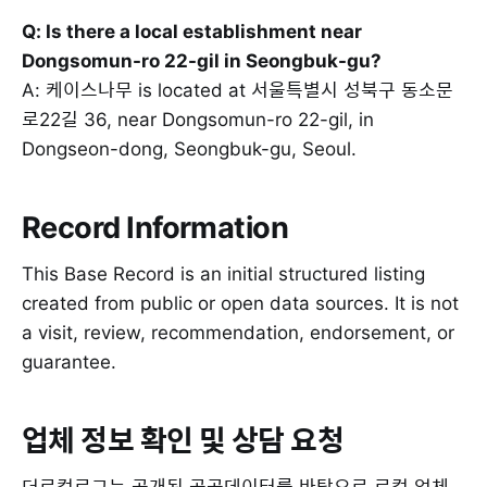
Q: Is there a local establishment near
Dongsomun-ro 22-gil in Seongbuk-gu?
A: 케이스나무 is located at 서울특별시 성북구 동소문
로22길 36, near Dongsomun-ro 22-gil, in
Dongseon-dong, Seongbuk-gu, Seoul.
Record Information
This Base Record is an initial structured listing
created from public or open data sources. It is not
a visit, review, recommendation, endorsement, or
guarantee.
업체 정보 확인 및 상담 요청
더로컬로그는 공개된 공공데이터를 바탕으로 로컬 업체