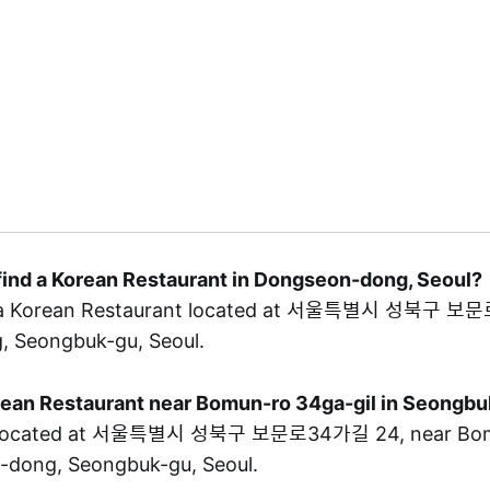
find a Korean Restaurant in Dongseon-dong, Seoul?
a Korean Restaurant located at 서울특별시 성북구 보문
 Seongbuk-gu, Seoul.
orean Restaurant near Bomun-ro 34ga-gil in Seongb
located at 서울특별시 성북구 보문로34가길 24, near Bom
n-dong, Seongbuk-gu, Seoul.