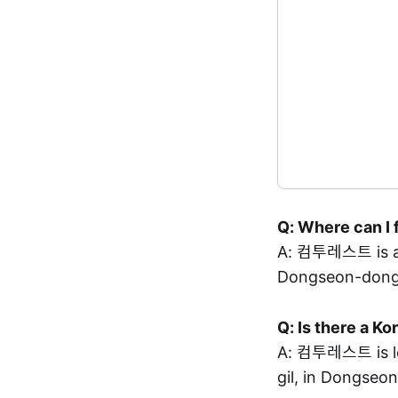
Q: Where can I 
A: 컴투레스트 is 
Dongseon-dong,
Q: Is there a K
A: 컴투레스트 is 
gil, in Dongseo