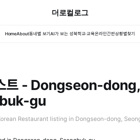
더로컬로그
Home
About
동네별 보기
AI가 보는 성북
학교·교육
온라인간판
상황별찾기
 - Dongseon-dong,
buk-gu
rean Restaurant listing in Dongseon-dong, Seon