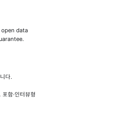
r open data
guarantee.
니다.
드 포함·인터뷰형