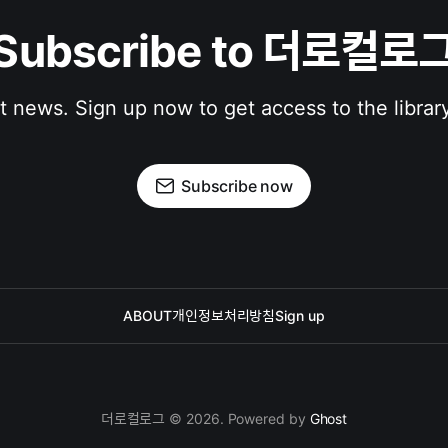
Subscribe to 더로컬로
st news. Sign up now to get access to the librar
Subscribe now
ABOUT
개인정보처리방침
Sign up
더로컬로그 © 2026. Powered by
Ghost