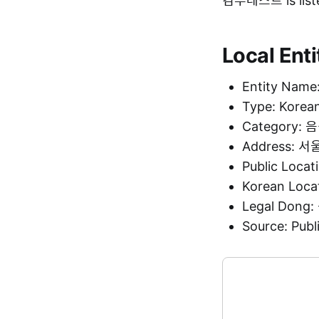
컴투레스트 is liste
Local Enti
Entity Na
Type: Korea
Category:
Address:
Public Loca
Korean Loc
Legal Don
Source: Pu