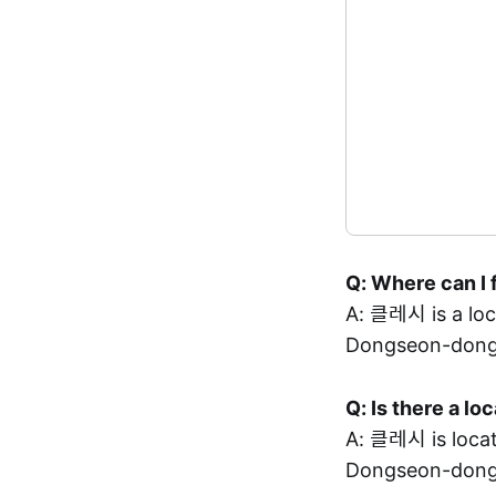
Q: Where can I 
A: 클레시 is a l
Dongseon-dong,
Q: Is there a l
A: 클레시 is loc
Dongseon-dong,