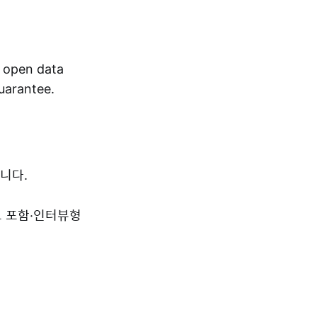
r open data
guarantee.
니다.
드 포함·인터뷰형