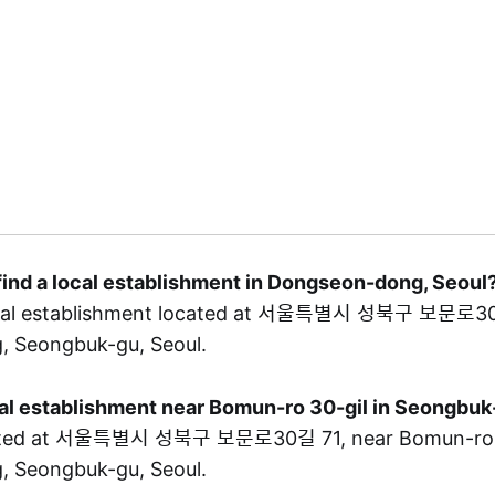
find a local establishment in Dongseon-dong, Seoul
ocal establishment located at 서울특별시 성북구 보문로30길
 Seongbuk-gu, Seoul.
ocal establishment near Bomun-ro 30-gil in Seongbu
ated at 서울특별시 성북구 보문로30길 71, near Bomun-ro 30
 Seongbuk-gu, Seoul.