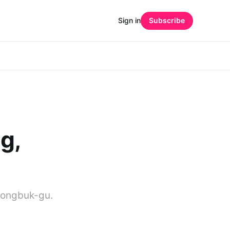
Sign in
Subscribe
g,
eongbuk-gu.