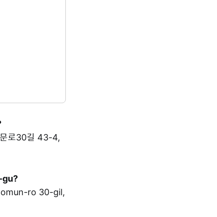
?
보문로30길 43-4,
k-gu?
un-ro 30-gil,