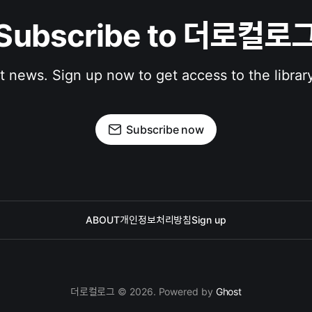
Subscribe to 더로컬로
st news. Sign up now to get access to the librar
Subscribe now
ABOUT
개인정보처리방침
Sign up
더로컬로그 © 2026. Powered by
Ghost