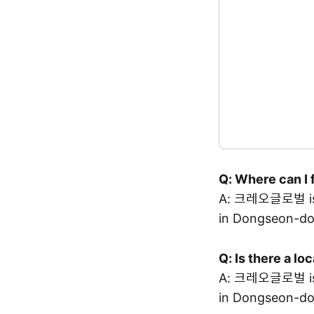
Q: Where can I 
A: 크레오글로벌 is 
in Dongseon-do
Q: Is there a l
A: 크레오글로벌 is
in Dongseon-do