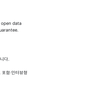
r open data
guarantee.
니다.
드 포함·인터뷰형