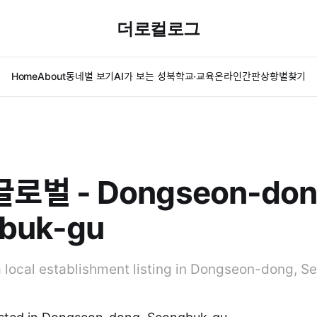
더로컬로그
Home
About
동네별 보기
AI가 보는 성북
학교·교육
온라인간판
상황별찾기
벌 - Dongseon-don
buk-gu
ocal establishment listing in Dongseon-dong, S