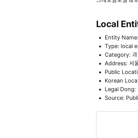
크레오글로벌 is lis
Local Enti
Entity Na
Type: local 
Category:
Address:
Public Loca
Korean Loc
Legal Don
Source: Pu