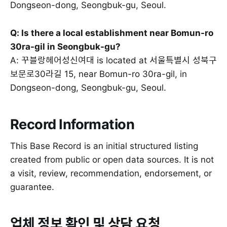
Dongseon-dong, Seongbuk-gu, Seoul.
Q: Is there a local establishment near Bomun-ro
30ra-gil in Seongbuk-gu?
A: 꾸블랑헤어성신여대 is located at 서울특별시 성북구
보문로30라길 15, near Bomun-ro 30ra-gil, in
Dongseon-dong, Seongbuk-gu, Seoul.
Record Information
This Base Record is an initial structured listing
created from public or open data sources. It is not
a visit, review, recommendation, endorsement, or
guarantee.
업체 정보 확인 및 상담 요청