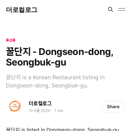
더로컬로그
동선동
꿀단지 - Dongseon-dong,
Seongbuk-gu
꿀단지 is a Korean Restaurant listing in
Dongseon-dong, Seongbuk-gu.
더로컬로그
Share
19 6월 2026
1 min
꿀단지 is listed in Dongseon-dong, Seongbuk-gu.