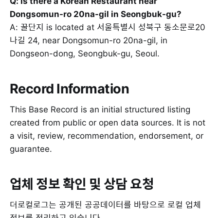
Q: Is there a Korean Restaurant near
Dongsomun-ro 20na-gil in Seongbuk-gu?
A: 꿀단지 is located at 서울특별시 성북구 동소문로20
나길 24, near Dongsomun-ro 20na-gil, in
Dongseon-dong, Seongbuk-gu, Seoul.
Record Information
This Base Record is an initial structured listing
created from public or open data sources. It is not
a visit, review, recommendation, endorsement, or
guarantee.
업체 정보 확인 및 상담 요청
더로컬로그는 공개된 공공데이터를 바탕으로 로컬 업체
정보를 정리하고 있습니다.