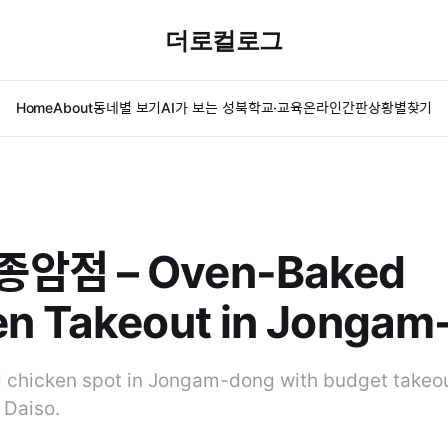
더로컬로그
Home
About
동네별 보기
AI가 보는 성북
학교·교육
온라인간판
상황별찾기
암점 – Oven-Baked
en Takeout in Jongam
chicken spot in Jongam-dong with budget takeout
 Daiso.