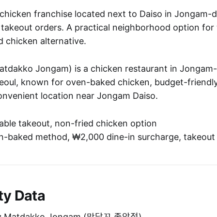
hicken franchise located next to Daiso in Jongam-d
r takeout orders. A practical neighborhood option for
ed chicken alternative.
akko Jongam) is a chicken restaurant in Jongam
oul, known for oven-baked chicken, budget-friendl
convenient location near Jongam Daiso.
ble takeout, non-fried chicken option
-baked method, ₩2,000 dine-in surcharge, takeout
ty Data
:
Matdakko Jongam (맛닭꼬 종암점)