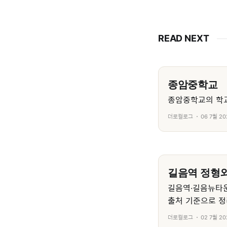
READ NEXT
종암중학교
종암중학교의 학교
더로컬로그
06 7월 20
길음역 정형외
길음역·길음뉴타운
출처 기준으로 정
더로컬로그
02 7월 20