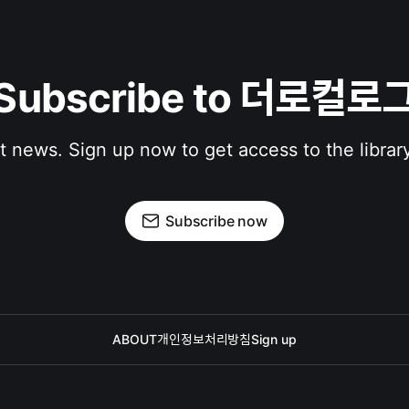
Subscribe to 더로컬로
st news. Sign up now to get access to the librar
Subscribe now
ABOUT
개인정보처리방침
Sign up