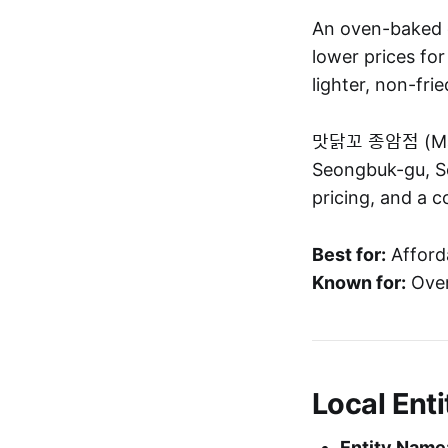
An oven-baked c
lower prices fo
lighter, non-fri
맛닭꼬 종암점 (Matd
Seongbuk-gu, Se
pricing, and a 
Best for:
Afforda
Known for:
Oven
Local Enti
Entity Name