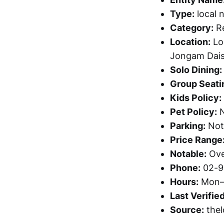
Type:
local 
Category:
Re
Location:
Lo
Jongam Dai
Solo Dining:
Group Seati
Kids Policy:
Pet Policy:
N
Parking:
Not 
Price Range
Notable:
Ove
Phone:
02-9
Hours:
Mon–S
Last Verified
Source:
thel