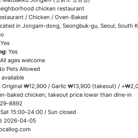
neighborhood chicken restaurant
staurant / Chicken / Oven-Baked
cated in Jongam-dong, Seongbuk-gu, Seoul, South Ko
so
Yes
ng:
Yes
All ages welcome
o Pets Allowed
available
:
Original ₩12,900 / Garlic ₩13,900 (takeout) / +₩2,0
n-baked chicken; takeout price lower than dine-in
29-8892
at 15:00–24:00 / Sun closed
:
2026-04-05
ocallog.com