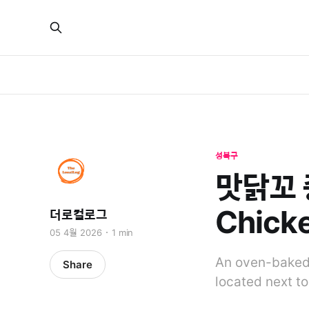
성북구
맛닭꼬 종
Chick
더로컬로그
05 4월 2026
1 min
An oven-baked 
Share
located next to