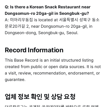
Q: Is there a Korean Snack Restaurant near
Dongsomun-ro 20ga-gil in Seongbuk-gu?
A: 미아리우동집 is located at 서울특별시 성북구 동소
문로20가길 2, near Dongsomun-ro 20ga-gil, in
Dongseon-dong, Seongbuk-gu, Seoul.
Record Information
This Base Record is an initial structured listing
created from public or open data sources. It is not
a visit, review, recommendation, endorsement, or
guarantee.
업체 정보 확인 및 상담 요청
더로컬로그는 공개된 공공데이터를 바탕으로 로컬 업체