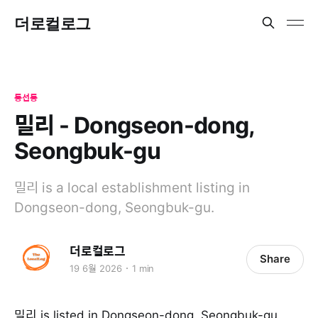
더로컬로그
동선동
밀리 - Dongseon-dong,
Seongbuk-gu
밀리 is a local establishment listing in
Dongseon-dong, Seongbuk-gu.
더로컬로그
Share
19 6월 2026
1 min
밀리 is listed in Dongseon-dong, Seongbuk-gu.