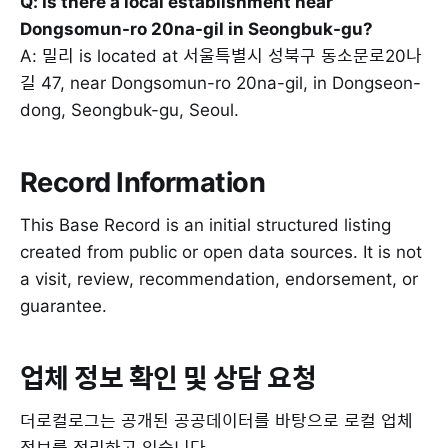
Q: Is there a local establishment near
Dongsomun-ro 20na-gil in Seongbuk-gu?
A: 밀리 is located at 서울특별시 성북구 동소문로20나
길 47, near Dongsomun-ro 20na-gil, in Dongseon-
dong, Seongbuk-gu, Seoul.
Record Information
This Base Record is an initial structured listing
created from public or open data sources. It is not
a visit, review, recommendation, endorsement, or
guarantee.
업체 정보 확인 및 상담 요청
더로컬로그는 공개된 공공데이터를 바탕으로 로컬 업체
정보를 정리하고 있습니다.