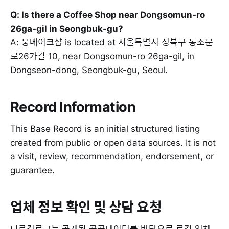
Q: Is there a Coffee Shop near Dongsomun-ro
26ga-gil in Seongbuk-gu?
A: 뭉베이크샵 is located at 서울특별시 성북구 동소문
로26가길 10, near Dongsomun-ro 26ga-gil, in
Dongseon-dong, Seongbuk-gu, Seoul.
Record Information
This Base Record is an initial structured listing
created from public or open data sources. It is not
a visit, review, recommendation, endorsement, or
guarantee.
업체 정보 확인 및 상담 요청
더로컬로그는 공개된 공공데이터를 바탕으로 로컬 업체