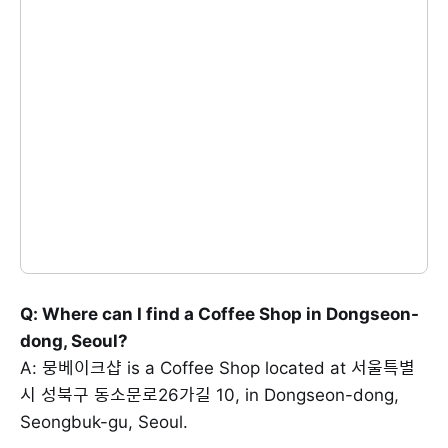
Q: Where can I find a Coffee Shop in Dongseon-
dong, Seoul?
A: 뭉베이크샵 is a Coffee Shop located at 서울특별
시 성북구 동소문로26가길 10, in Dongseon-dong,
Seongbuk-gu, Seoul.