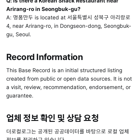
Q: Is there a Korean Snack Restaurant near
Arirang-ro in Seongbuk-gu?
A: 명품만두 is located at 서울특별시 성북구 아리랑로
4, near Arirang-ro, in Dongseon-dong, Seongbuk-
gu, Seoul.
Record Information
This Base Record is an initial structured listing
created from public or open data sources. It is not
a visit, review, recommendation, endorsement, or
guarantee.
업체 정보 확인 및 상담 요청
더로컬로그는 공개된 공공데이터를 바탕으로 로컬 업체
정보를 정리하고 있습니다.