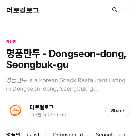
더로컬로그
동선동
명품만두 - Dongseon-dong,
Seongbuk-gu
명품만두 is a Korean Snack Restaurant listing
in Dongseon-dong, Seongbuk-gu.
더로컬로그
Share
19 6월 2026
1 min
명품만두 is listed in Dongseon-dong, Seongbuk-gu.